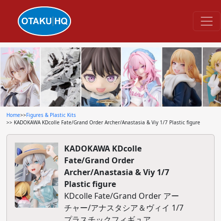
Home
>>
Figures & Plastic Kits
>> KADOKAWA KDcolle Fate/Grand Order Archer/Anastasia & Viy 1/7 Plastic figure
KADOKAWA KDcolle
Fate/Grand Order
Archer/Anastasia & Viy 1/7
Plastic figure
KDcolle Fate/Grand Order アー
チャー/アナスタシア＆ヴィイ 1/7
プラスチックフィギュア